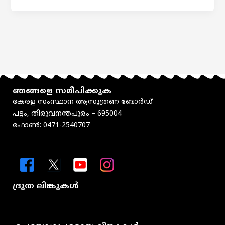
ഞങ്ങളെ സമീപിക്കുക
കേരള സംസ്ഥാന ആസൂത്രണ ബോർഡ്
പട്ടം, തിരുവനന്തപുരം – 695004
ഫോൺ: 0471-2540707
ദ്രുത ലിങ്കുകൾ
Menu