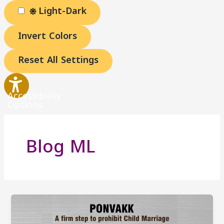
Light-Dark
Invert Colors
Reset All Settings
Accessibility
Options
Blog ML