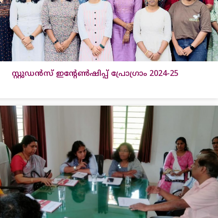
സ്റ്റുഡൻസ് ഇന്റേണ്‍ഷിപ്പ് പ്രോഗ്രാം 2024-25