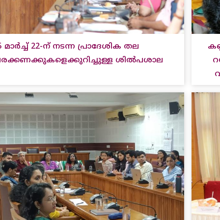
5 മാർച്ച് 22-ന് നടന്ന പ്രാദേശിക തല
കണ
രക്കണക്കുകളെക്കുറിച്ചുള്ള ശിൽപശാല
റ
വ