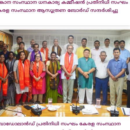
്കാന സംസ്ഥാന ധനകാര്യ കമ്മീഷൻ പ്രതിനിധി സംഘം
േരള സംസ്ഥാന ആസൂത്രണ ബോർഡ് സന്ദർശിച്ചു
ോഡോലാൻഡ് പ്രതിനിധി സംഘം കേരള സംസ്ഥാന