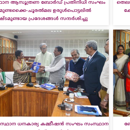
ഥാന ആസൂത്രണ ബോർഡ് പ്രതിനിധി സംഘം
തെലങ
-മുണ്ടക്കൈ-ചൂരൽമല ഉരുൾപൊട്ടലിൽ
ക
ടമുണ്ടായ പ്രദേശങ്ങൾ സന്ദർശിച്ചു
്ഥാന ധനകാര്യ കമ്മീഷൻ സംഘം സംസ്ഥാന
ബ