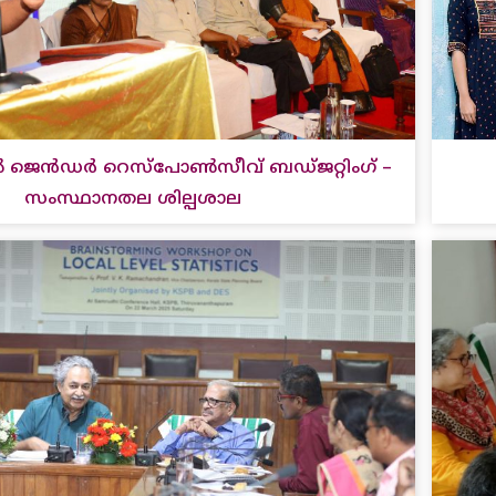
 ജെന്‍ഡര്‍ റെസ്പോണ്‍സീവ് ബഡ്ജറ്റിംഗ് –
സംസ്ഥാനതല ശില്പശാല