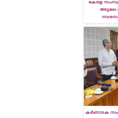
കേരള സംസ്
അട്ടമല
നാശനഷ്
കർണാടക സംസ