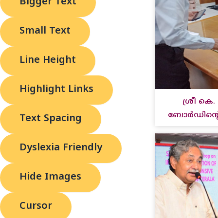
Bigger Text
Small Text
Line Height
Highlight Links
ശ്രീ ക
ബോർഡിൻ്റെ
Text Spacing
Dyslexia Friendly
Hide Images
Cursor