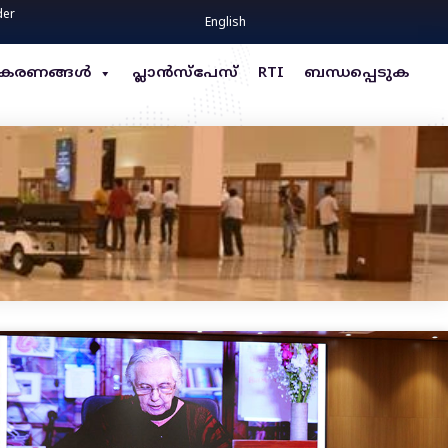
der
English
്ധീകരണങ്ങൾ
പ്ലാൻസ്പേസ്
RTI
ബന്ധപ്പെടുക