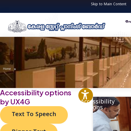
Skip
Skip to Main Content
to
content
ഹ
»
Home
Accessibility options
by UX4G
Accessibility
Options
Text To Speech