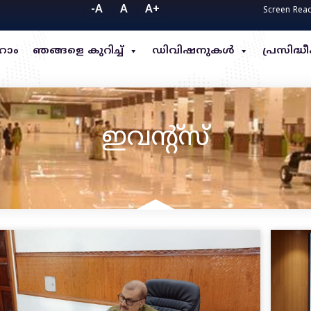
-A
A
A+
Screen Rea
ോം
ഞങ്ങളെ കുറിച്ച്
ഡിവിഷനുകൾ
പ്രസിദ
ഇവന്റ്സ്