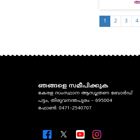
ആ
1
2
3
4
ഞങ്ങളെ സമീപിക്കുക
കേരള സംസ്ഥാന ആസൂത്രണ ബോർഡ്
പട്ടം, തിരുവനന്തപുരം – 695004
ഫോൺ: 0471-2540707