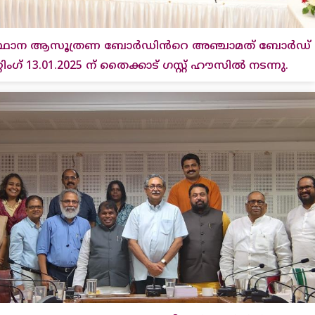
്ഥാന ആസൂത്രണ ബോർഡിൻറെ അഞ്ചാമത് ബോർഡ്
്റിംഗ് 13.01.2025 ന് തൈക്കാട് ഗസ്റ്റ് ഹൗസിൽ നടന്നു.