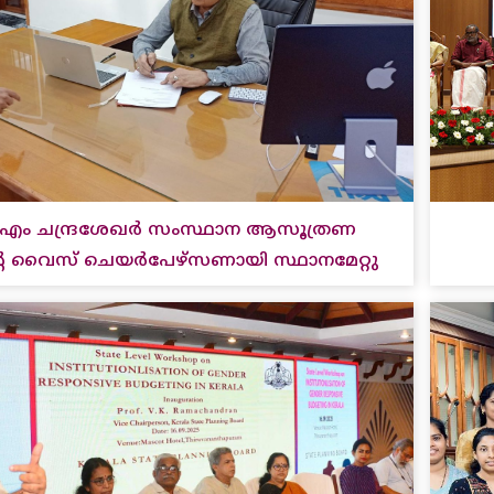
െ. എം ചന്ദ്രശേഖർ സംസ്ഥാന ആസൂത്രണ
 വൈസ് ചെയർപേഴ്സണായി സ്ഥാനമേറ്റു