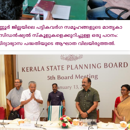
്ണൂർ ജില്ലയിലെ പട്ടികവർഗ സമൂഹങ്ങളുടെ മാതൃകാ
സിഡൻഷ്യൽ സ്കൂളുകളെക്കുറിച്ചുള്ള ഒരു പഠനം:
ിദ്യാഭ്യാസ പദ്ധതിയുടെ ആഘാത വിലയിരുത്തൽ.