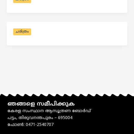
ചരിത്രം
ഞങ്ങളെ സമീപിക്കുക
കേരള സംസ്ഥാന ആസൂത്രണ ബോർഡ്
പട്ടം, തിരുവനന്തപുരം – 695004
ഫോൺ: 0471-2540707