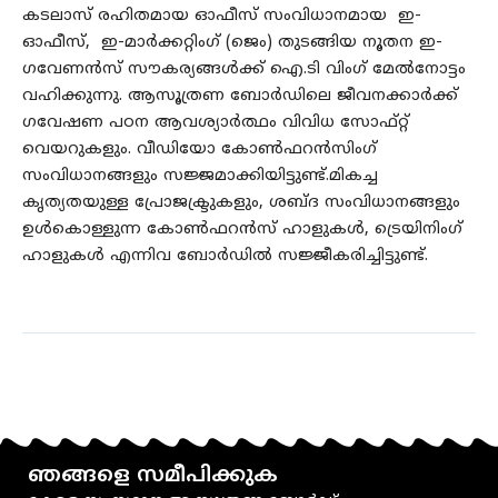
കടലാസ് രഹിതമായ ഓഫീസ് സംവിധാനമായ ഇ-
ഓഫീസ്, ഇ-മാര്‍ക്കറ്റിംഗ് (ജെം) തുടങ്ങിയ നൂതന ഇ-
ഗവേണന്‍സ്‌ സൗകര്യങ്ങള്‍ക്ക് ഐ.ടി വിംഗ് മേല്‍നോട്ടം
വഹിക്കുന്നു. ആസൂത്രണ ബോര്‍ഡിലെ ജീവനക്കാര്‍ക്ക്
ഗവേഷണ പഠന ആവശ്യാര്‍ത്ഥം വിവിധ സോഫ്റ്റ്‌
വെയറുകളും. വീഡിയോ കോൺഫറന്‍സിംഗ്
സംവിധാനങ്ങളും സജ്ജമാക്കിയിട്ടുണ്ട്.മികച്ച
കൃത്യതയുള്ള പ്രോജക്ട്രുകളും, ശബ്ദ സംവിധാനങ്ങളും
ഉള്‍കൊള്ളുന്ന കോൺഫറന്‍സ് ഹാളുകള്‍, ട്രെയിനിംഗ്
ഹാളുകള്‍ എന്നിവ ബോര്‍ഡില്‍ സജ്ജീകരിച്ചിട്ടുണ്ട്.
ഞങ്ങളെ സമീപിക്കുക