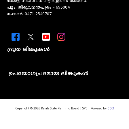
കേരള സംസ്ഥാന ആസൂത്രണ ബോർഡ്
പട്ടം, തിരുവനന്തപുരം – 695004
ഫോൺ: 0471-2540707
ദ്രുത ലിങ്കുകൾ
Menu
ഉപയോഗപ്രദമായ ലിങ്കുകൾ
Menu
Copyright © 2026 Kerala State Planning Board | SPB | Powered by
CDIT