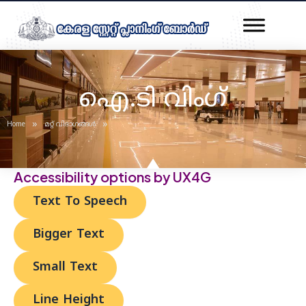
Skip
Post
to
navigation
content
ഐ.ടി വിംഗ്
»
»
Home
മറ്റ് വിഭാഗങ്ങൾ
Accessibility options by UX4G
Text To Speech
Bigger Text
Small Text
Line Height