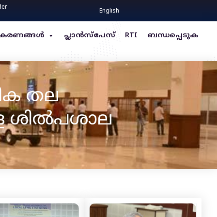
der
English
്ധീകരണങ്ങൾ
പ്ലാൻസ്പേസ്
RTI
ബന്ധപ്പെടുക
േശിക തല
ള്ള ശിൽപശാല