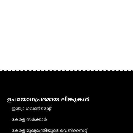
ഉപയോഗപ്രദമായ ലിങ്കുകൾ
ഇന്ത്യാ ഗവൺമെൻ്റ്
കേരള സർക്കാർ
കേരള മുഖ്യമന്ത്രിയുടെ വെബ്‌സൈറ്റ്