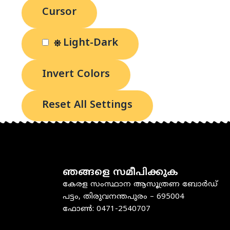
Cursor
Light-Dark
Invert Colors
Reset All Settings
ഞങ്ങളെ സമീപിക്കുക
കേരള സംസ്ഥാന ആസൂത്രണ ബോർഡ്
പട്ടം, തിരുവനന്തപുരം – 695004
ഫോൺ: 0471-2540707