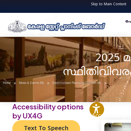
Skip
Post
Skip to Main Content
to
navigation
content
ഹ
2025 മ
സ്ഥിതിവിവര
»
»
»
Home
News & Events ML
Decentralised Planning Division ML
Accessibility options
by UX4G
Accessibility
Options
Text To Speech