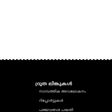
ദ്രുത ലിങ്കുകൾ
സാമ്പത്തിക അവലോകനം
റിപ്പോർട്ടുകൾ
പഞ്ചവത്സര പദ്ധതി