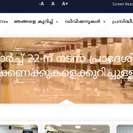
-A
A
A+
Screen Rea
ോം
ഞങ്ങളെ കുറിച്ച്
ഡിവിഷനുകൾ
പ്രസിദ
ാർച്ച് 22-ന് നടന്ന പ്രാദ
ക്കണക്കുകളെക്കുറിച്ചു