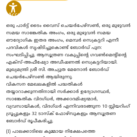
Accessibility
Options
ഒരു പാർട്ട് ടൈം വൈസ് ചെയർപേഴ്സൺ, ഒരു മുഴുവൻ
സമയ സാങ്കേതിക അംഗം, ഒരു മുഴുവൻ സമയ
ഔദ്യോഗിക ഇതര അംഗം, മെമ്പര്‍ സെക്രട്ടറി എന്നീ
പദവികൾ സൃഷ്ടിച്ചുകൊണ്ട് ബോർഡ് പുന:
സംഘടിപ്പിച്ചു. ആസൂത്രണ വകുപ്പിന്റെ ഗവൺമെന്റിന്റെ
എക്സ്-അഫീഷ്യോ അഡീഷണൽ സെക്രട്ടറിയായി.
മുഖ്യമന്ത്രി ശ്രീ സി. അച്യുത മേനോൻ ബോർഡ്
ചെയർപേഴ്‌സൺ ആയിരുന്നു.
വികസന മേഖലകളിൽ പദ്ധതികൾ
തയ്യാറാക്കുന്നതിനായി സർക്കാർ ഉദ്യോഗസ്ഥർ,
സാങ്കേതിക വിദഗ്ധർ, അക്കാദമിഷ്യന്മാർ,
വ്യവസായികൾ, വിദഗ്ധർ എന്നിവരടങ്ങുന്ന 10 സ്റ്റിയറിംഗ്
ഗ്രൂപ്പുകളും 32 ടാസ്ക് ഫോഴ്സുകളും ആസൂത്രണ
ബോർഡ് രൂപീകരിച്ചു.
(I) പാലക്കാടിലെ കുമ്മായ നിക്ഷേപത്തെ