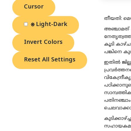
Cursor
തീയതി: മെയ
Light-Dark
അഞ്ചാമത്
നേതൃത്വത്
Invert Colors
കൂടി കാഴ്
പങ്കിനെ ക
Reset All Settings
ഇതിൽ ജില്ലാ 
പ്രവർത്തനത
വികേന്ദ്രീ
പഠിക്കാനു
സാമ്പത്തി
പതിനഞ്ചാം
ചെലവാക്കാ
കുടിക്കാഴ
സഹായകമാകു