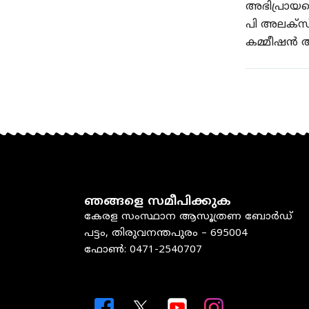
അഭിപ്രായപ
പി അലക്സ്
കമ്മീഷൻ അ
ഞങ്ങളെ സമീപിക്കുക
കേരള സംസ്ഥാന ആസൂത്രണ ബോർഡ്
പട്ടം, തിരുവനന്തപുരം – 695004
ഫോൺ: 0471-2540707