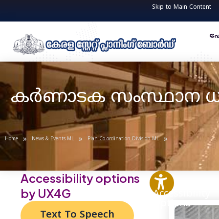
Skip
Post
Skip to Main Content
to
navigation
content
ഹ
കർണാടക സംസ്ഥാന ധ
»
»
»
Home
News & Events ML
Plan Co-ordination Division ML
Accessibility options
by UX4G
Accessibility
Options
Text To Speech