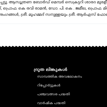
്പെട്ടു. ആസൂത്രണ ബോര്‍ഡ്‌ മെമ്പർ സെക്രട്ടറി ശാര
, പ്രൊഫ. കെ രവി രാമൻ, ഡോ. പി. കെ . ജമീല, പ്രൊഫ. 
ംഗങ്ങൾ, ശ്രീ. മുഹമ്മദ് സനുള്ളയും ശ്രീ. ആർഎസ് ഫ
ദ്രുത ലിങ്കുകൾ
സാമ്പത്തിക അവലോകനം
റിപ്പോർട്ടുകൾ
പഞ്ചവത്സര പദ്ധതി
വാർഷിക പദ്ധതി