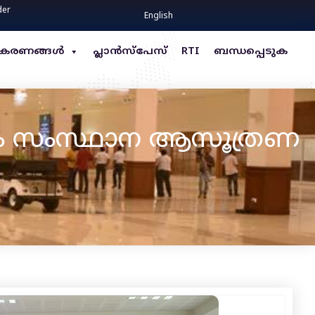
der
English
്ധീകരണങ്ങൾ
പ്ലാൻസ്പേസ്
RTI
ബന്ധപ്പെടുക
ം സംസ്ഥാന ആസൂത്രണ