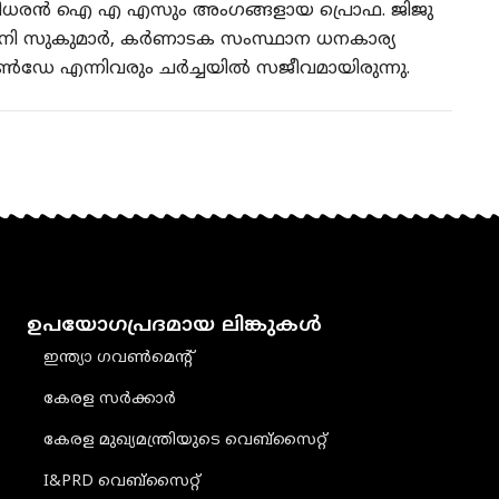
ദ മുരളീധരൻ ഐ എ എസും അംഗങ്ങളായ പ്രൊഫ. ജിജു
മിനി സുകുമാര്‍, കർണാടക സംസ്ഥാന ധനകാര്യ
ോൺഡേ എന്നിവരും ചർച്ചയിൽ സജീവമായിരുന്നു.
ഉപയോഗപ്രദമായ ലിങ്കുകൾ
ഇന്ത്യാ ഗവൺമെൻ്റ്
കേരള സർക്കാർ
കേരള മുഖ്യമന്ത്രിയുടെ വെബ്‌സൈറ്റ്
I&PRD വെബ്സൈറ്റ്