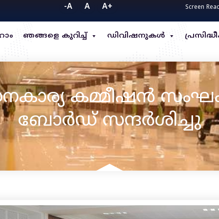
-A
A
A+
Screen Rea
ോം
ഞങ്ങളെ കുറിച്ച്
ഡിവിഷനുകൾ
പ്രസിദ
നകാര്യ കമ്മീഷൻ സംഘ
ബോർഡ് സന്ദർശിച്ചു